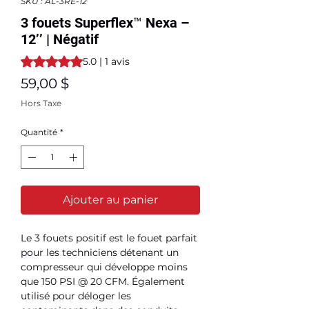
SKU : AL-3RE-12
3 fouets Superflex™ Nexa –
12’’ | Négatif
La note est de 5.0 sur cinq étoiles selon 1 avis
5.0 | 1 avis
Prix
59,00 $
Hors Taxe
Quantité
*
Ajouter au panier
Le 3 fouets positif est le fouet parfait
pour les techniciens détenant un
compresseur qui développe moins
que 150 PSI @ 20 CFM. Également
utilisé pour déloger les