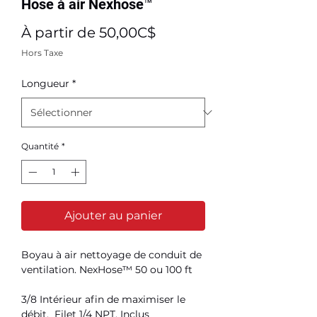
Hose à air Nexhose™️
Prix
À partir de
50,00C$
promotionnel
Hors Taxe
Longueur
*
Quantité
*
Ajouter au panier
Boyau à air nettoyage de conduit de
ventilation. NexHose™️ 50 ou 100 ft
3/8 Intérieur afin de maximiser le
débit. Filet 1/4 NPT. Inclus