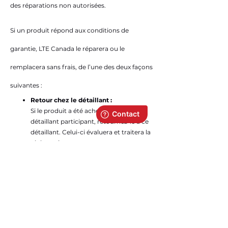
des réparations non autorisées.
Si un produit répond aux conditions de
garantie, LTE Canada le réparera ou le
remplacera sans frais, de l’une des deux façons
suivantes :
Retour chez le détaillant :
Si le produit a été acheté chez un
détaillant participant, retournez-le à ce
détaillant. Celui-ci évaluera et traitera la
réclamation.
Retour à LTE Canada :
Envoyez ou apportez le produit
(généralement prépayé) à LTE Canada
pour réparation ou remplacement, à
notre discrétion.
Une preuve d’achat est requise pour toute