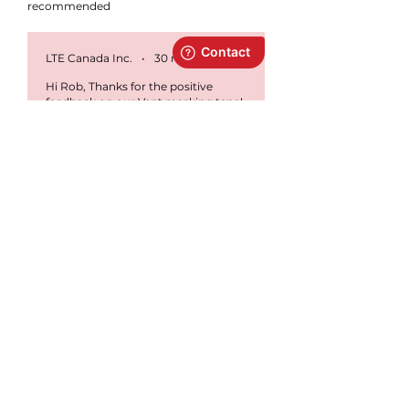
recommended
LTE Canada Inc.
•
30 nov. 2023
Hi Rob, Thanks for the positive
feedback on our Vent masking tape!
We're glad it worked well for you. If
you try any of our other products,
we'd love to hear your thoughts.
Your reviews help us improve and
serve you better, and they also assist
other customers in making the right
choices. Best regards,
Rémy Provencher
•
05 déc. 2025
Noté 5 sur 5.
J'adore
Parfait pour assurer une bonne suction
dans chacun des conduits, ne laisse
aucune trace sur les murs