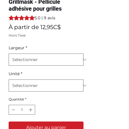
Grillmask - Pellicule
adhésive pour grilles
La note est de 5.0 sur cinq étoiles selon 9 avis
5.0 | 9 avis
Prix
À partir de
12,95C$
promotionnel
Hors Taxe
Largeur
*
Unité
*
Quantité
*
Ajouter au panier