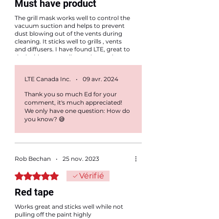
Must have product
The grill mask works well to control the
vacuum suction and helps to prevent
dust blowing out of the vents during
cleaning. It sticks well to grills , vents
and diffusers. I have found LTE, great to
deal with, we usually get the products
next day. I have placed several different
orders and never had an issue with the
LTE Canada Inc.
•
09 avr. 2024
order. Tip, do not let the grill mask stick
to wall paper, ask me how I know.
Thank you so much Ed for your
comment, it's much appreciated!
We only have one question: How do
you know? 😅
Rob Bechan
•
25 nov. 2023
Noté 5 sur 5.
Vérifié
Red tape
Works great and sticks well while not
pulling off the paint highly