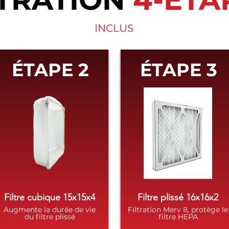
INCLUS
ÉTAPE 2
ÉTAPE 3
Filtre cubique 15x15x4
Filtre plissé 16x16x2
Augmente la durée de vie
Filtration Merv 8, protège le
du filtre plissé
filtre HEPA