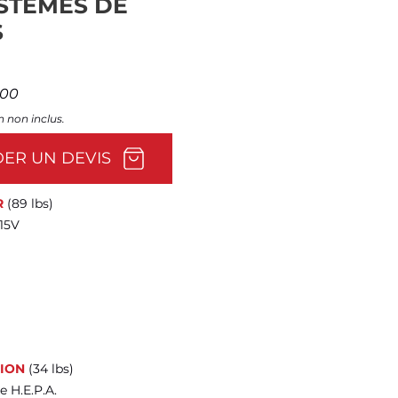
YSTÈMES DE
S
500
n non inclus.
ER UN DEVIS
R
(89 lbs)
115V
TION
(34 lbs)
e H.E.P.A.