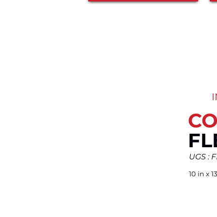
CO
FL
UGS : 
10 in x 1